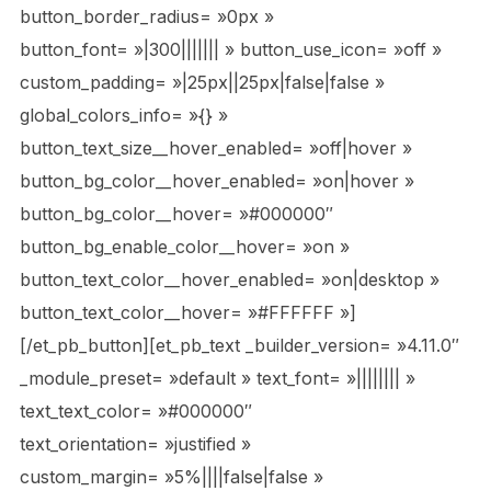
button_border_radius= »0px »
button_font= »|300||||||| » button_use_icon= »off »
custom_padding= »|25px||25px|false|false »
global_colors_info= »{} »
button_text_size__hover_enabled= »off|hover »
button_bg_color__hover_enabled= »on|hover »
button_bg_color__hover= »#000000″
button_bg_enable_color__hover= »on »
button_text_color__hover_enabled= »on|desktop »
button_text_color__hover= »#FFFFFF »]
[/et_pb_button][et_pb_text _builder_version= »4.11.0″
_module_preset= »default » text_font= »|||||||| »
text_text_color= »#000000″
text_orientation= »justified »
custom_margin= »5%||||false|false »