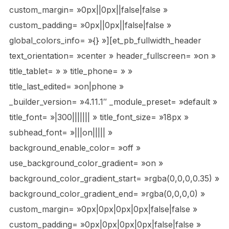
custom_margin= »0px||0px||false|false »
custom_padding= »0px||0px||false|false »
global_colors_info= »{} »][et_pb_fullwidth_header
text_orientation= »center » header_fullscreen= »on »
title_tablet= » » title_phone= » »
title_last_edited= »on|phone »
_builder_version= »4.11.1″ _module_preset= »default »
title_font= »|300||||||| » title_font_size= »18px »
subhead_font= »|||on||||| »
background_enable_color= »off »
use_background_color_gradient= »on »
background_color_gradient_start= »rgba(0,0,0,0.35) »
background_color_gradient_end= »rgba(0,0,0,0) »
custom_margin= »0px|0px|0px|0px|false|false »
custom_padding= »0px|0px|0px|0px|false|false »