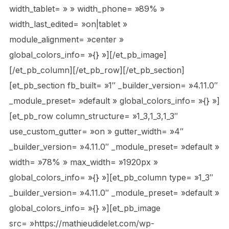
width_tablet= » » width_phone= »89% »
width_last_edited= »on|tablet »
module_alignment= »center »
global_colors_info= »{} »][/et_pb_image]
[/et_pb_column][/et_pb_row][/et_pb_section]
[et_pb_section fb_built= »1″ _builder_version= »4.11.0″
_module_preset= »default » global_colors_info= »{} »]
[et_pb_row column_structure= »1_3,1_3,1_3″
use_custom_gutter= »on » gutter_width= »4″
_builder_version= »4.11.0″ _module_preset= »default »
width= »78% » max_width= »1920px »
global_colors_info= »{} »][et_pb_column type= »1_3″
_builder_version= »4.11.0″ _module_preset= »default »
global_colors_info= »{} »][et_pb_image
src= »https://mathieudidelet.com/wp-