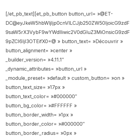
[/et_pb_text][et_pb_button button_url= »@ET-
DC@eyJkeW5hbWljIjp0cnVlLCJjb250ZW50IjoicG9zdF
9saW5rX3VybF9wYWdlIiwic2V0dGluZ3MiOnsicG9zdF
9pZCI6IjI3OTEifX0=@ » button_text= »Découvrir »
button_alignment= »center »
_builder_version= »4.11.1″
_dynamic_attributes= »button_url »
_module_preset= »default » custom_button= »on »
button_text_size= »17px »
button_text_color= »#000000″
button_bg_color= »#FFFFFF »
button_border_width= »1px »
button_border_color= »#000000″
button_border_radius= »0px »