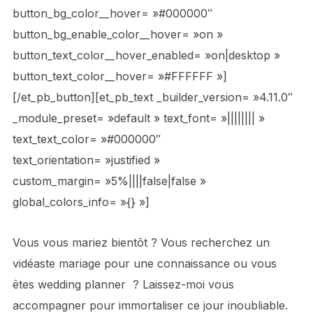
button_bg_color__hover= »#000000″
button_bg_enable_color__hover= »on »
button_text_color__hover_enabled= »on|desktop »
button_text_color__hover= »#FFFFFF »]
[/et_pb_button][et_pb_text _builder_version= »4.11.0″
_module_preset= »default » text_font= »|||||||| »
text_text_color= »#000000″
text_orientation= »justified »
custom_margin= »5%||||false|false »
global_colors_info= »{} »]
Vous vous mariez bientôt ? Vous recherchez un
vidéaste mariage pour une connaissance ou vous
êtes wedding planner ? Laissez-moi vous
accompagner pour immortaliser ce jour inoubliable.