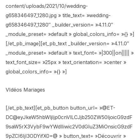
content/uploads/2021/10/wedding-
g658346497_1280.jpg » title_text= »wedding-
g658346497_1280″ _builder_version= »4.11.0″
_module_preset= »default » global_colors_info= »{} »]
[/et_pb_image][et_pb_text _builder_version= »4.11.0″
_module_preset= »default » text_font= »|300||on||||| »
text_font_size= »25px » text_orientation= »center »
global_colors_info= »{} »]
VIdéos Mariages
[/et_pb_text][et_pb_button button_url= »@ET-
DC@eyJkeW5hbWljIjp0cnVlLCJjb250ZW50IjoicG9zdF
9saW5rX3VybF9wYWdlIiwic2V0dGluZ3MiOnsicG9zdF
9pZCI6IjI3ODYifX0=@ » button_text= »Découvrir »