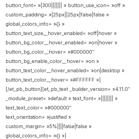
button_font= »|300||||||| » button_use_icon= »off »
custom_padding= »|25px||25px|false|false »
global_colors_info= »{} »
button_text_size__hover_enabled= »off|hover »
button_bg_color__hover_enabled= »on|hover »
button_bg_color__hover= »#000000″
button_bg_enable_color__hover= »on »
button_text_color__hover_enabled= »on|desktop »
button_text_color__hover= »#FFFFFF »]
[/et_pb_button][et_pb_text _builder_version= »4.11.0″
_module_preset= »default » text_font= »|||||||| »
text_text_color= »#000000″
text_orientation= »justified »
custom_margin= »5%||||false|false »
global_colors_info= »{} »]