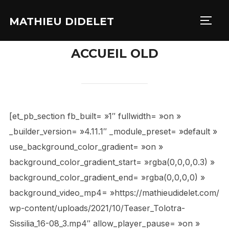
MATHIEU DIDELET
PERM
ACCUEIL OLD
[et_pb_section fb_built= »1″ fullwidth= »on »
_builder_version= »4.11.1″ _module_preset= »default »
use_background_color_gradient= »on »
background_color_gradient_start= »rgba(0,0,0,0.3) »
background_color_gradient_end= »rgba(0,0,0,0) »
background_video_mp4= »https://mathieudidelet.com/
wp-content/uploads/2021/10/Teaser_Tolotra-
Sissilia_16-08_3.mp4″ allow_player_pause= »on »