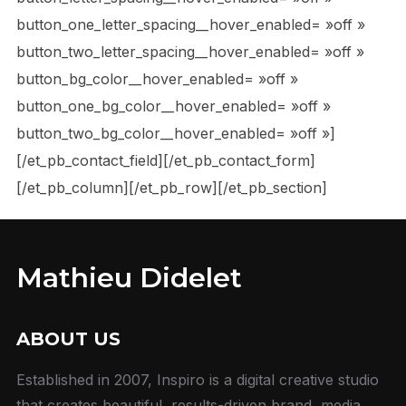
button_one_letter_spacing__hover_enabled= »off »
button_two_letter_spacing__hover_enabled= »off »
button_bg_color__hover_enabled= »off »
button_one_bg_color__hover_enabled= »off »
button_two_bg_color__hover_enabled= »off »]
[/et_pb_contact_field][/et_pb_contact_form]
[/et_pb_column][/et_pb_row][/et_pb_section]
Mathieu Didelet
ABOUT US
Established in 2007, Inspiro is a digital creative studio
that creates beautiful, results-driven brand, media